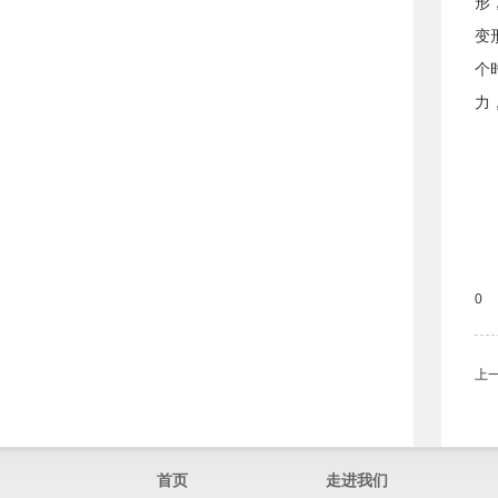
形
变
个
力
0
上
首页
走进我们