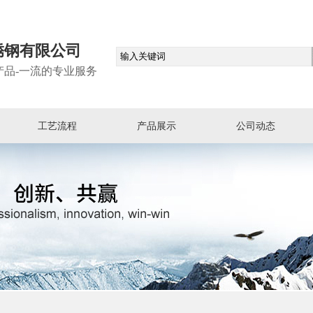
锈钢有限公司
产品-一流的专业服务
工艺流程
产品展示
公司动态