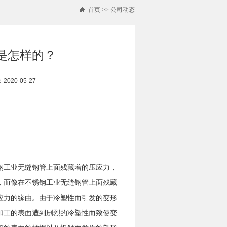
首页
>>
公司动态
程是怎样的？
020-05-27
钢工业无缝钢管上面残藏着的压应力，
，而像在不锈钢工业无缝钢管上面残藏
应力的缘由。由于冷塑性而引发的变形
加工的表面遭到剧烈的冷塑性而致使变