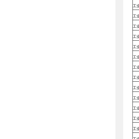
工
工
工
工
工
工
工
工
工
工
工
工
工