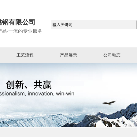
锈钢有限公司
产品-一流的专业服务
工艺流程
产品展示
公司动态